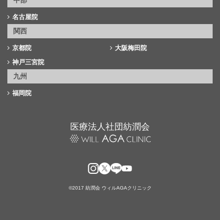
中部
名古屋院
関西
京都院
大阪梅田院
神戸三宮院
九州
福岡院
医療法人社団紡潤会
©2017 紡潤会 ウィルAGAクリニック