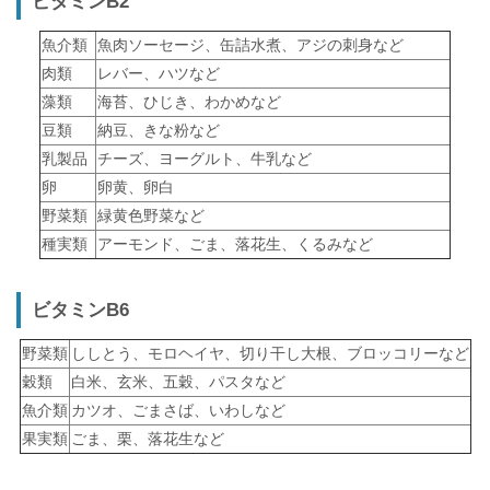
ビタミンB2
魚介類
魚肉ソーセージ、缶詰水煮、アジの刺身など
肉類
レバー、ハツなど
藻類
海苔、ひじき、わかめなど
豆類
納豆、きな粉など
乳製品
チーズ、ヨーグルト、牛乳など
卵
卵黄、卵白
野菜類
緑黄色野菜など
種実類
アーモンド、ごま、落花生、くるみなど
ビタミンB6
野菜類
ししとう、モロヘイヤ、切り干し大根、ブロッコリーなど
穀類
白米、玄米、五穀、パスタなど
魚介類
カツオ、ごまさば、いわしなど
果実類
ごま、栗、落花生など