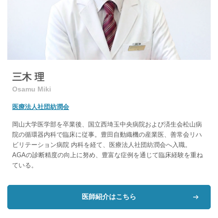
三木 理
Osamu Miki
医療法人社団紡潤会
岡山大学医学部を卒業後、国立西埼玉中央病院および済生会松山病
院の循環器内科で臨床に従事。豊田自動織機の産業医、善常会リハ
ビリテーション病院 内科を経て、医療法人社団紡潤会へ入職。
AGAの診断精度の向上に努め、豊富な症例を通じて臨床経験を重ね
ている。
医師紹介はこちら