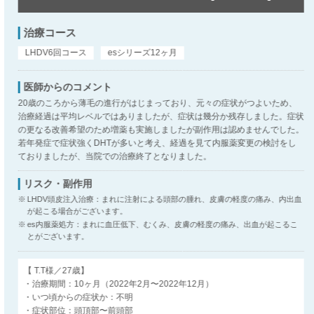
治療コース
LHDV6回コース
esシリーズ12ヶ月
医師からのコメント
20歳のころから薄毛の進行がはじまっており、元々の症状がつよいため、
治療経過は平均レベルではありましたが、症状は幾分か残存しました。症状
の更なる改善希望のため増薬も実施しましたが副作用は認めませんでした。
若年発症で症状強くDHTが多いと考え、経過を見て内服薬変更の検討をし
ておりましたが、当院での治療終了となりました。
リスク・副作用
LHDV頭皮注入治療：まれに注射による頭部の腫れ、皮膚の軽度の痛み、内出血
が起こる場合がございます。
es内服薬処方：まれに血圧低下、むくみ、皮膚の軽度の痛み、出血が起こるこ
とがございます。
【 T.T様／27歳】
・治療期間：10ヶ月（2022年2月〜2022年12月）
・いつ頃からの症状か：不明
・症状部位：頭頂部〜前頭部