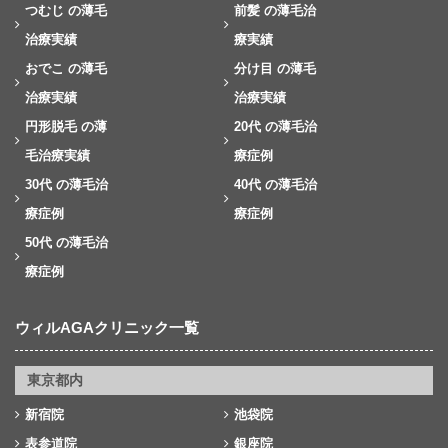
つむじ の薄毛
前髪 の薄毛治
治療実績
療実績
おでこ の薄毛
分け目 の薄毛
治療実績
治療実績
円形脱毛 の薄
20代 の薄毛治
毛治療実績
療症例
30代 の薄毛治
40代 の薄毛治
療症例
療症例
50代 の薄毛治
療症例
ウィルAGAクリニック一覧
東京都内
新宿院
池袋院
表参道院
銀座院