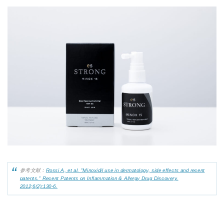
参考文献：
Rossi A, et al. "Minoxidil use in dermatology, side effects and recent
patents." Recent Patents on Inflammation & Allergy Drug Discovery.
2012;6(2):130-6.