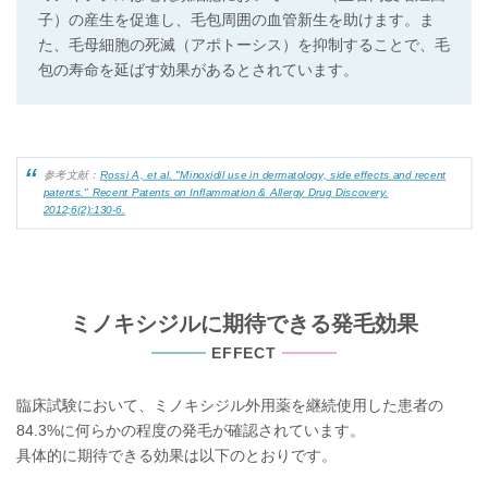
子）の産生を促進し、毛包周囲の血管新生を助けます。ま
た、毛母細胞の死滅（アポトーシス）を抑制することで、毛
包の寿命を延ばす効果があるとされています。
参考文献：
Rossi A, et al. "Minoxidil use in dermatology, side effects and recent
patents." Recent Patents on Inflammation & Allergy Drug Discovery.
2012;6(2):130-6.
ミノキシジルに期待できる発毛効果
EFFECT
臨床試験において、ミノキシジル外用薬を継続使用した患者の
84.3%に何らかの程度の発毛が確認されています。
具体的に期待できる効果は以下のとおりです。