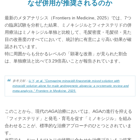
なぜ併用が推奨されるのか
最新のメタアナリシス（Frontiers in Medicine, 2025）では、7つ
の臨床試験を分析した結果、ミノキシジルとフィナステリドの併
用療法はミノキシジル単独と比較して、毛髪密度・毛髪径・見た
目の改善度のすべてにおいて、統計的に有意により高い効果が確
認されています。
特に周囲からも分かるレベルの「顕著な改善」が見られた割合
は、単独療法と比べて3.29倍高いことが報告されています。
参考文献：
Li Y, et al. "Comparing minoxidil-finasteride mixed solution with
minoxidil solution alone for male androgenetic alopecia: a systematic review and
meta-analysis." Frontiers in Medicine. 2025.
このことから、現代のAGA治療においては、AGAの進行を抑える
「フィナステリド」と発毛・育毛を促す「ミノキシジル」を組み
合わせることが、標準的な治療アプローチのひとつとされていま
す。