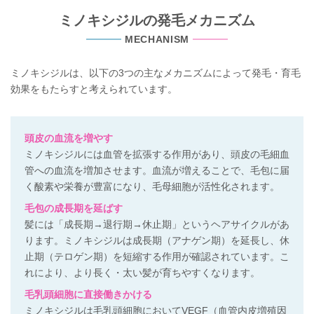
ミノキシジルの発毛メカニズム
MECHANISM
ミノキシジルは、以下の3つの主なメカニズムによって発毛・育毛
効果をもたらすと考えられています。
頭皮の血流を増やす
ミノキシジルには血管を拡張する作用があり、頭皮の毛細血
管への血流を増加させます。血流が増えることで、毛包に届
く酸素や栄養が豊富になり、毛母細胞が活性化されます。
毛包の成長期を延ばす
髪には「成長期→退行期→休止期」というヘアサイクルがあ
ります。ミノキシジルは成長期（アナゲン期）を延長し、休
止期（テロゲン期）を短縮する作用が確認されています。こ
れにより、より長く・太い髪が育ちやすくなります。
毛乳頭細胞に直接働きかける
ミノキシジルは毛乳頭細胞においてVEGF（血管内皮増殖因