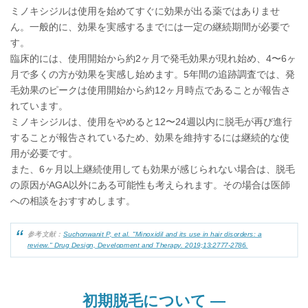
ミノキシジルは使用を始めてすぐに効果が出る薬ではありませ
ん。一般的に、効果を実感するまでには一定の継続期間が必要で
す。
臨床的には、使用開始から約2ヶ月で発毛効果が現れ始め、4〜6ヶ
月で多くの方が効果を実感し始めます。5年間の追跡調査では、発
毛効果のピークは使用開始から約12ヶ月時点であることが報告さ
れています。
ミノキシジルは、使用をやめると12〜24週以内に脱毛が再び進行
することが報告されているため、効果を維持するには継続的な使
用が必要です。
また、6ヶ月以上継続使用しても効果が感じられない場合は、脱毛
の原因がAGA以外にある可能性も考えられます。その場合は医師
への相談をおすすめします。
参考文献：
Suchonwanit P, et al. "Minoxidil and its use in hair disorders: a
review." Drug Design, Development and Therapy. 2019;13:2777-2786.
初期脱毛について —