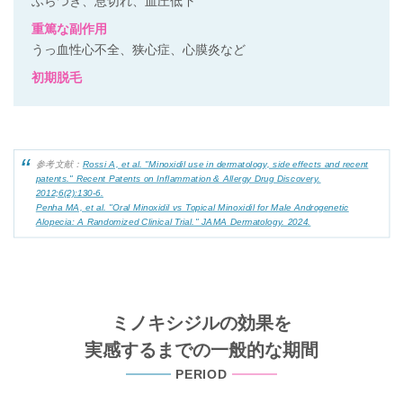
ふらつき、息切れ、血圧低下
重篤な副作用
うっ血性心不全、狭心症、心膜炎など
初期脱毛
参考文献：
Rossi A, et al. "Minoxidil use in dermatology, side effects and recent
patents." Recent Patents on Inflammation & Allergy Drug Discovery.
2012;6(2):130-6.
Penha MA, et al. "Oral Minoxidil vs Topical Minoxidil for Male Androgenetic
Alopecia: A Randomized Clinical Trial." JAMA Dermatology. 2024.
ミノキシジルの効果を
実感するまでの一般的な期間
PERIOD