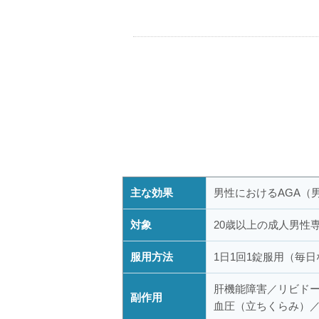
主な効果
男性におけるAGA（
対象
20歳以上の成人男性
服用方法
1日1回1錠服用（毎
肝機能障害／リビド
副作用
血圧（立ちくらみ）／