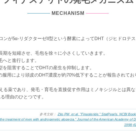
MECHANISM
ロンが5α-リダクターゼII型という酵素によってDHT（ジヒドロ
成長期を短縮させ、毛包を徐々に小さくしていきます。
毛へと進行します。
I型を阻害することでDHTの産生を抑制します。
の服用により頭皮のDHT濃度が約70%低下することが報告されてお
抑える薬であり、発毛・育毛を直接促す作用はミノキシジルとは異な
れる理由のひとつです。
参考文献：
Zito PM, et al. "Finasteride." StatPearls. NCBI Book
n the treatment of men with androgenetic alopecia." Journal of the American Academy of 
1998;41