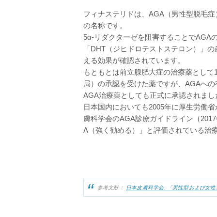
フィナステリドは、AGA（男性型脱毛
の名称です。
5α-リダクターゼを阻害することでAG
「DHT（ジヒドロテストステロン）」の
える効果が確認されています。
もともとは前立腺肥大症の治療薬として19
局）の承認を受けた薬ですが、AGAへの有
AGA治療薬としても正式に承認されまし
日本国内においても2005年に厚生労働
膚科学会のAGA診療ガイドライン（201
A（強く勧める）」と評価されている治
参考文献：
日本皮膚科学会. 「男性型および女性型脱毛症