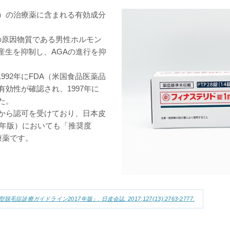
症）の治療薬に含まれる有効成分
Aの原因物質である男性ホルモン
産生を抑制し、AGAの進行を抑
92年にFDA（米国食品医薬品
効性が確認され、1997年に
た。
省から認可を受けており、日本皮
7年版）においても「推奨度
療薬です。
診療ガイドライン2017年版」. 日皮会誌. 2017;127(13):2763-2777.