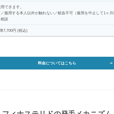
服用できます。
可／服用する本人以外が触れない／献血不可（服用を中止して1ヶ月
に相談
降7,700円 (税込)
料金についてはこちら
フィナステリドの発毛メカニズム