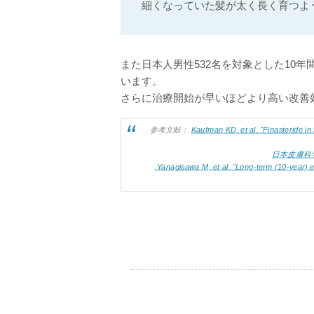
細くなっていた髪が太く長く育つよ
また日本人男性532名を対象とした10年
います。
さらに治療開始が早いほどより高い改善
参考文献：
Kaufman KD, et al. "Finasteride i
日本皮膚科学会
.Yanagisawa M, et al. "Long-term (10-year) e