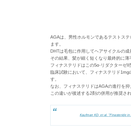
AGAは、男性ホルモンであるテストステ
ます。
DHTは毛包に作用してヘアサイクルの
その結果、髪が細く短くなり最終的に薄
フィナステリドはこの5α-リダクターゼI
臨床試験において、フィナステリド1mg
す。
なお、フィナステリドはAGAの進行を
この違いが後述する2剤の併用が推奨さ
Kaufman KD, et al. "Finasteride i