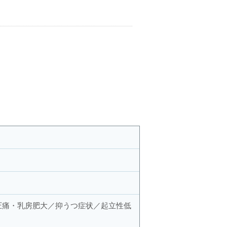
圧痛・乳房肥大／抑うつ症状／起立性低