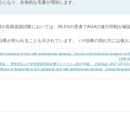
うになり、全体的な毛量が増加します。
間の長期追跡試験においては、99.1%の患者でAGAの進行抑制が確
効果が得られることも示されています。（※効果の現れ方には個人
n the treatment of men with androgenetic alopecia." Journal of the American Academy of 
1998;41
. 「男性型および女性型脱毛症診療ガイドライン2017年版」. 日皮会誌. 2017;127(13):27
fficacy of finasteride in 523 Japanese men with androgenetic alopecia." Clinical Research