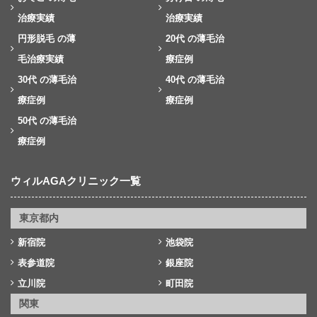
治療実績
治療実績
円形脱毛 の薄
20代 の薄毛治
毛治療実績
療症例
30代 の薄毛治
40代 の薄毛治
療症例
療症例
50代 の薄毛治
療症例
ウィルAGAクリニック一覧
東京都内
新宿院
池袋院
表参道院
銀座院
立川院
町田院
関東