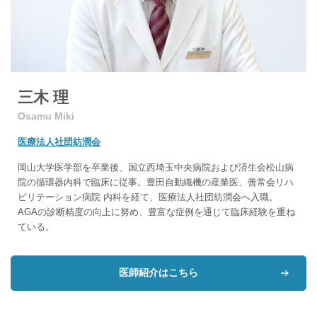
三木 理
Osamu Miki
医療法人社団紡潤会
岡山大学医学部を卒業後、国立西埼玉中央病院および済生会松山病
院の循環器内科で臨床に従事。豊田自動織機の産業医、善常会リハ
ビリテーション病院 内科を経て、医療法人社団紡潤会へ入職。
AGAの診断精度の向上に努め、豊富な症例を通じて臨床経験を重ね
ている。
医師紹介はこちら