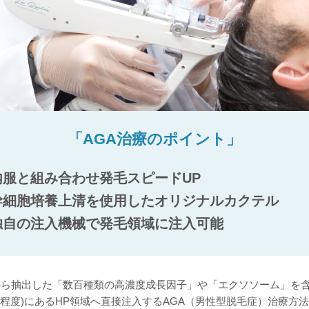
「AGA治療のポイント」
内服と組み合わせ発毛スピードUP
幹細胞培養上清を使用したオリジナルカクテル
独自の注入機械で発毛領域に注入可能
液から抽出した「数百種類の高濃度成長因子」や「エクソソーム」を
mm程度)にあるHP領域へ直接注入するAGA（男性型脱毛症）治療