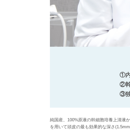
①
②
③
純国産、100%原液の幹細胞培養上清
を用いて頭皮の最も効果的な深さ(1.5