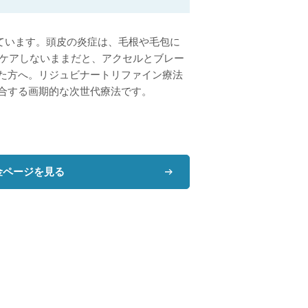
れています。頭皮の炎症は、毛根や毛包に
をケアしないままだと、アクセルとブレー
た方へ。リジュビナートリファイン療法
合する画期的な次世代療法です。
金ページを見る