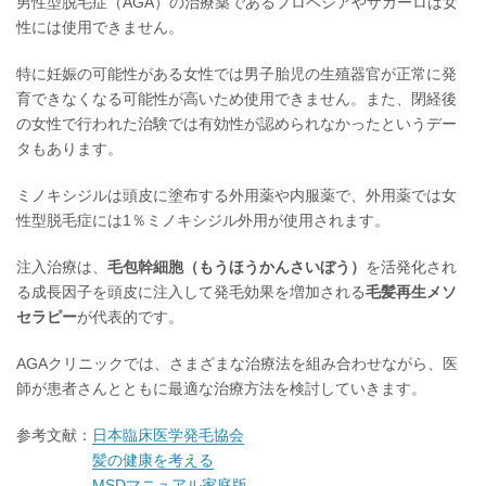
男性型脱毛症（AGA）の治療薬であるプロペシアやザガーロは女
性には使用できません。
特に妊娠の可能性がある女性では男子胎児の生殖器官が正常に発
育できなくなる可能性が高いため使用できません。また、閉経後
の女性で行われた治験では有効性が認められなかったというデー
タもあります。
ミノキシジルは頭皮に塗布する外用薬や内服薬で、外用薬では女
性型脱毛症には1％ミノキシジル外用が使用されます。
注入治療は、
毛包幹細胞（もうほうかんさいぼう）
を活発化され
る成長因子を頭皮に注入して発毛効果を増加される
毛髪再生メソ
セラピー
が代表的です。
AGAクリニックでは、さまざまな治療法を組み合わせながら、医
師が患者さんとともに最適な治療方法を検討していきます。
参考文献：
日本臨床医学発毛協会
髪の健康を考える
MSDマニュアル家庭版