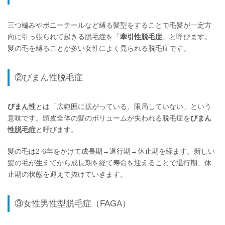
三つ編みやポニーテールなど縛る髪型をすることで毛髪が一定方
向に引っ張られて起きる脱毛症を「
牽引性脱毛症
」と呼びます。
髪の毛を縛ることが多い女性によく見られる脱毛症です。
②びまん性脱毛症
びまん性
とは「広範囲に拡がっている、限局していない」という
意味です。頭皮全体の髪のボリュームが失われる脱毛症を
びまん
性脱毛症
と呼びます。
髪の毛は2-6年をかけて成長期→退行期→休止期を経ます。新しい
髪の毛が生えてから成長期を経て寿命を迎えることで退行期、休
止期の状態を迎えて抜けていきます。
③女性男性型脱毛症（FAGA）