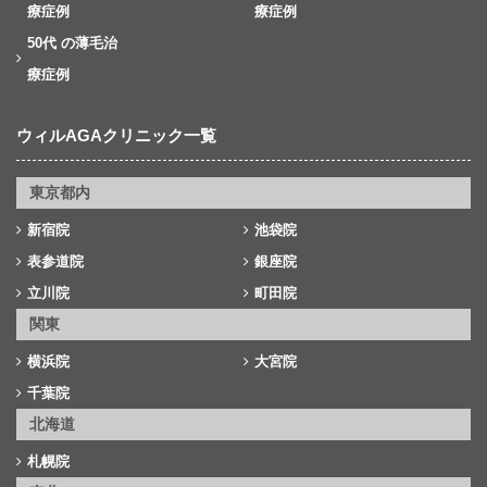
療症例
療症例
50代 の薄毛治
療症例
ウィルAGAクリニック一覧
東京都内
新宿院
池袋院
表参道院
銀座院
立川院
町田院
関東
横浜院
大宮院
千葉院
北海道
札幌院