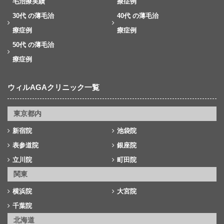
毛治療実績
療症例
30代 の薄毛治
40代 の薄毛治
療症例
療症例
50代 の薄毛治
療症例
ウィルAGAクリニック一覧
東京都内
新宿院
池袋院
表参道院
銀座院
立川院
町田院
関東
横浜院
大宮院
千葉院
北海道