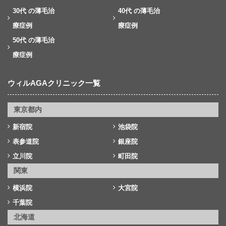
30代 の薄毛治
40代 の薄毛治
療症例
療症例
50代 の薄毛治
療症例
ウィルAGAクリニック一覧
東京都内
新宿院
池袋院
表参道院
銀座院
立川院
町田院
関東
横浜院
大宮院
千葉院
北海道